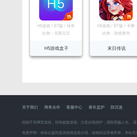
H5游戏
/
BT版
/
传奇
H5游戏
/
BT版
/
卡牌
比例：无限元宝
比例：游戏查询
H5游戏盒子
末日传说
关于我们
商务合作
客服中心
家长监护
防沉迷
抵制不良网页游戏，拒绝盗版游戏。注意自我保护，谨防受骗上当。 
免责声明：本站公益性提供游戏信息介绍，游戏归运营者所有，本站无