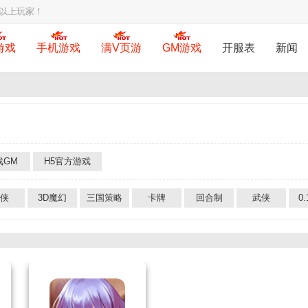
岁以上玩家！
游戏
手机游戏
满V页游
GM游戏
开服表
新闻
戏GM
H5官方游戏
侠
3D魔幻
三国策略
卡牌
回合制
武侠
0