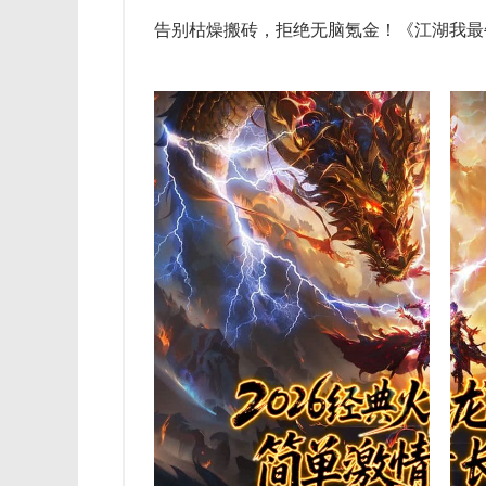
告别枯燥搬砖，拒绝无脑氪金！《江湖我最牛