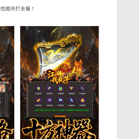
嫖也能吊打全服！