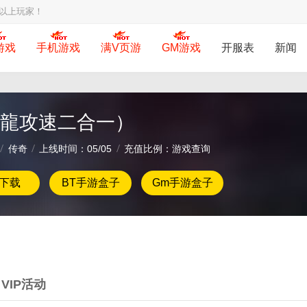
岁以上玩家！
游戏
手机游戏
满V页游
GM游戏
开服表
新闻
龍攻速二合一）
传奇
上线时间：05/05
充值比例：游戏查询
下载
BT手游盒子
Gm手游盒子
VIP活动